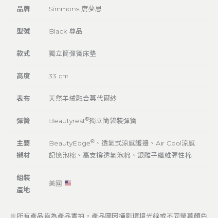
品牌
Simmons 席夢思
型號
Black 尊品
款式
獨立筒彈簧床墊
高度
33 cm
表布
天然羊絨融合莫代爾紗
®
彈簧
Beautyrest
獨立筒袋裝彈簧
®
主要
BeautyEdge
、透氣式涼感護邊、Air Cool涼感
襯材
記憶泡棉、高支撐透氣泡棉、銀離子纖維彈性棉
組裝
美國
產地
※所有產品皆為產品實拍，產品圖因攝影環境光線或不同螢幕顏色