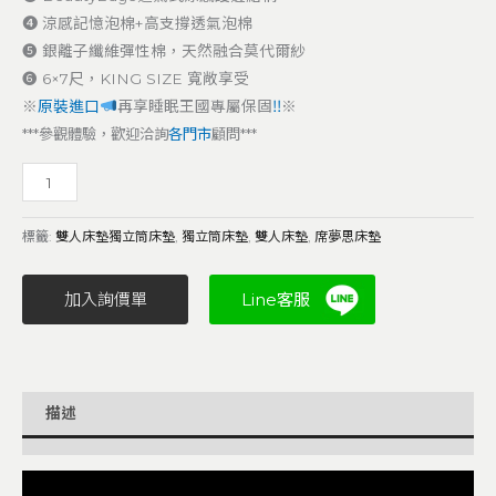
❹ 涼感記憶泡棉+高支撐透氣泡棉
❺ 銀離子纖維彈性棉，天然融合莫代爾紗
❻ 6×7尺，KING SIZE 寬敞享受
※
原裝進口
再享睡眠王國專屬保固
‼
※
***參觀體驗，歡迎洽詢
各門市
顧問***
標籤:
雙人床墊獨立筒床墊
,
獨立筒床墊
,
雙人床墊
,
席夢思床墊
加入詢價單
Line客服
描述