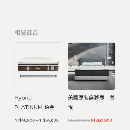
相關商品
價
原
目
格
始
前
範
價
價
圍：
格：
格：
NT$46,800
NT$279,800。
NT$139,8
到
NT$64,800
Hybrid |
美國原裝席夢思｜尊
PLATINUM 鉑金
悅
NT$
46,800
–
NT$
64,800
NT$
279,800
NT$
139,800