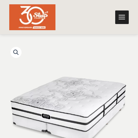
跳
至
主
要
內
容
美
原
目
國
始
前
原
裝
價
價
席
格：
格：
夢
思
NT$178,000。
NT$88,800。
｜
Black
尊
品
數