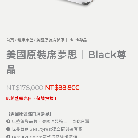
量
首頁
/
健康床墊
/ 美國原裝席夢思｜Black尊品
美國原裝席夢思｜Black尊
品
NT$
178,000
NT$
88,800
即將熱銷完售，敬請把握！
【美國原裝進口席夢思】
❶ 床墊領導品牌，美國原裝進口，直送台灣
❷ 世界首創Beautyrest獨立筒袋裝彈簧
❸ BeautyEdge透氣式涼感護邊結構