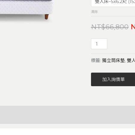
清除
NT$
66,800
標籤:
獨立筒床墊
,
雙
加入詢價單