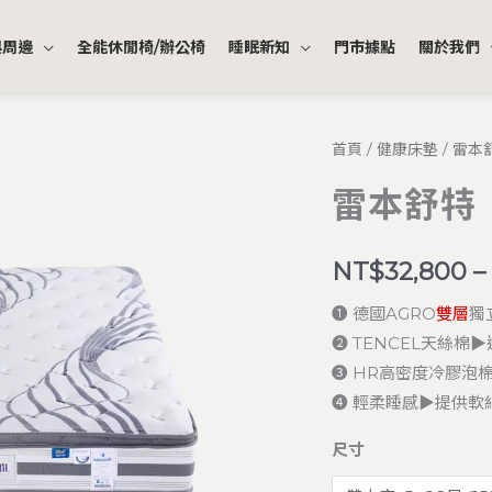
與周邊
全能休閒椅/辦公椅
睡眠新知
門市據點
關於我們
雷
首頁
/
健康床墊
/ 雷本
本
雷本舒特
舒
特
NT$
32,800
–
｜
雅
❶ 德國AGRO
雙層
獨
麗
N
❷ TENCEL天絲棉
格
❸ HR高密度冷膠泡
絲
❹ 輕柔睡感▶提供軟
Ⅱ
數
尺寸
量