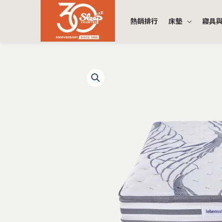
跳
至
熱銷排行
床墊
寢具
主
要
內
容