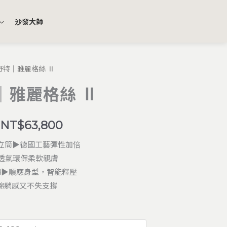
沙發大師
舒特｜雅麗格絲 Ⅱ
原
目
價
｜雅麗格絲 Ⅱ
始
前
格
價
價
範
NT$
63,800
格：
格：
圍：
立筒▶德國工藝彈性加倍
T$66,800。
NT$46,800。
NT$32,800
▶透氣環保柔軟親膚
棉▶順應身型，智能釋壓
到
綿躺感又不失支撐
NT$63,800