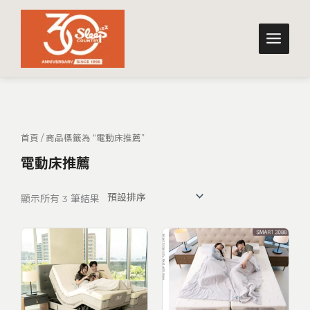
跳
至
主
要
內
容
首頁
/ 商品標籤為 “電動床推薦”
電動床推薦
顯示所有 3 筆結果
價
價
格
格
範
範
圍：
圍：
NT$2,990
NT$2,990
到
到
NT$128,800
NT$88,800