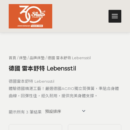
跳
至
主
要
內
容
首頁
/
床墊
/
品牌床墊
/ 德國 雷本舒特 Lebensstil
德國 雷本舒特 Lebensstil
德國雷本舒特 Lebensstil
體驗德國精湛工藝！嚴選德國AGRO獨立筒彈簧，準貼合身體
曲線，回彈性佳，經久耐用，提供完美身體支撐。
顯示所有 3 筆結果
價
價