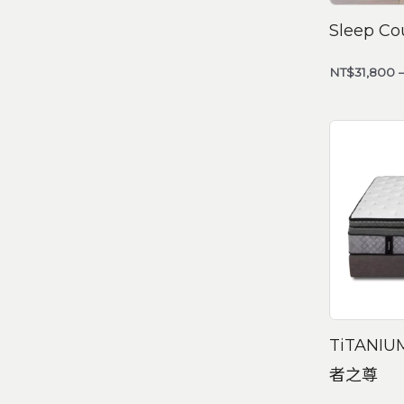
Sleep 
NT$
31,800
TiTANIU
者之尊