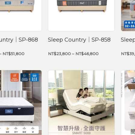
ountry｜SP-868
Sleep Country｜SP-858
Sle
–
NT$
51,800
NT$
23,800
–
NT$
46,800
NT$
39
價
價
格
格
範
範
圍：
圍：
NT$31,800
NT$2,990
到
到
NT$61,800
NT$128,800