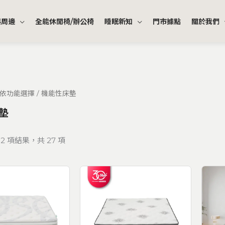
與周邊
全能休閒椅/辦公椅
睡眠新知
門市據點
關於我們
依功能選擇
/ 機能性床墊
墊
12 項結果，共 27 項
價
價
格
格
範
範
圍：
圍：
NT$25,800
NT$23,800
到
到
NT$51,800
NT$46,800