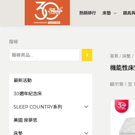
跳
至
熱銷排行
床墊
寢具
主
要
內
搜尋
容
首頁
/
床墊
/
機能性床
最新活動
顯示第 1 至 
30週年紀念床
SLEEP COUNTRY系列
美國 席夢思
床墊