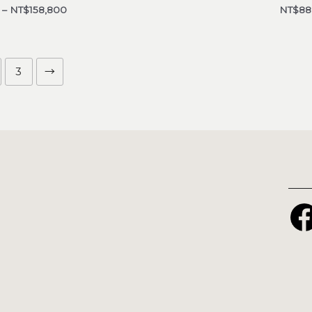
–
NT$
158,800
NT$
88
3
→