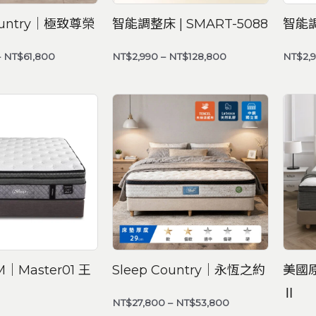
Country｜極致尊榮
智能調整床 | SMART-5088
智能調
–
NT$
61,800
NT$
2,990
–
NT$
128,800
NT$
2,
價
價
格
格
範
範
圍：
圍：
NT$138,800
NT$27,800
到
到
NT$158,800
NT$53,800
M｜Master01 王
Sleep Country｜永恆之約
美國
Ⅱ
NT$
27,800
–
NT$
53,800