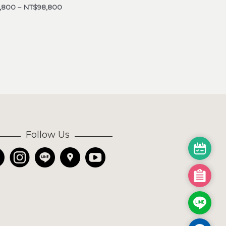
,800
–
NT$
98,800
Follow Us
預
約
試
我
躺
的
床
詢
Line
墊
價