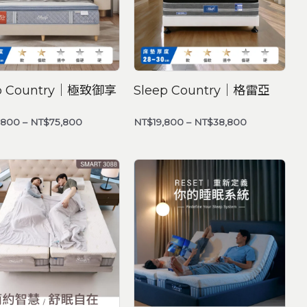
ep Country｜極致御享
Sleep Country｜格雷亞
,800
–
NT$
75,800
NT$
19,800
–
NT$
38,800
價
價
格
格
範
範
圍：
圍：
NT$2,990
NT$128,8
到
到
NT$88,800
NT$248,8