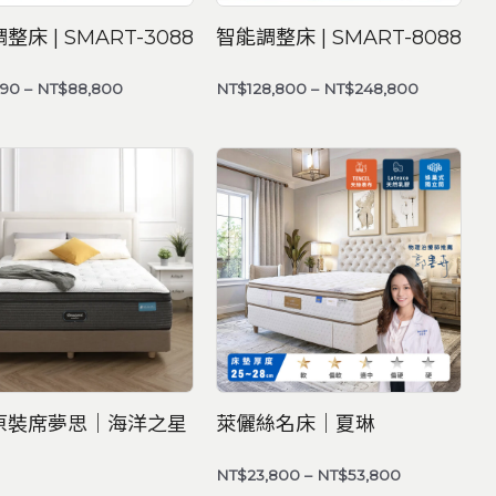
整床 | SMART-3088
智能調整床 | SMART-8088
990
–
NT$
88,800
NT$
128,800
–
NT$
248,800
價
價
格
格
範
範
圍：
圍：
NT$88,800
NT$23,800
到
到
NT$98,800
NT$53,800
原裝席夢思｜海洋之星
萊儷絲名床｜夏琳
NT$
23,800
–
NT$
53,800