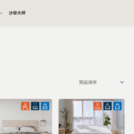
沙發大師
價
價
格
格
範
範
圍：
圍：
NT$39,800
NT$19,800
到
到
NT$75,800
NT$38,800