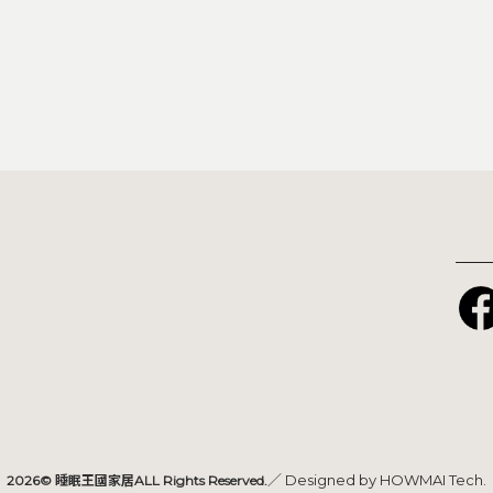
／ Designed by
HOWMAI Tech
.
2026© 睡眠王國家居ALL Rights Reserved.