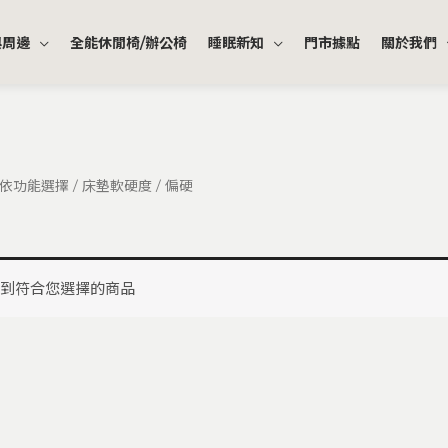
與周邊
全能休閒椅/辦公椅
睡眠新知
門市據點
關於我們
依功能選擇
/
床墊軟硬度
/ 偏硬
到符合您選擇的商品