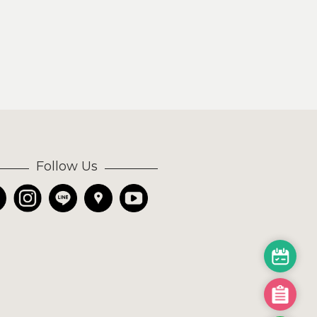
Follow Us
預
約
試
我
躺
的