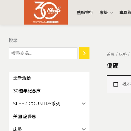
跳
至
熱銷排行
床墊
寢具
主
要
內
搜尋
容
首頁
/
床墊
/
偏硬
最新活動
找不
30週年紀念床
SLEEP COUNTRY系列
美國 席夢思
床墊